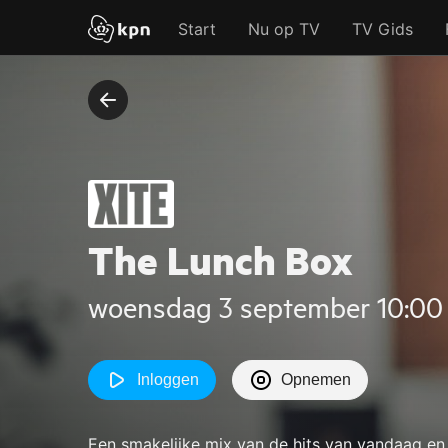
Start
Nu op TV
TV Gids
The Lunch Box
woensdag 3 september 10:00 
Inloggen
Opnemen
Een smakelijke mix van de hits van vandaag en 