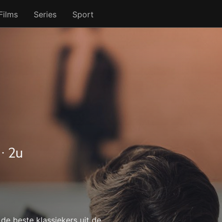
Films
Series
Sport
‧ 2u
de beste klassiekers uit de