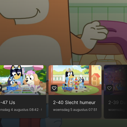
-47 IJs
2-40 Slecht humeur
2-39 Dub
terug
insdag 4 augustus 08:42 ‧ 9m
Kijk terug
woensdag 5 augustus 07:51 ‧ 7m
Kijk terug
woensdag 5