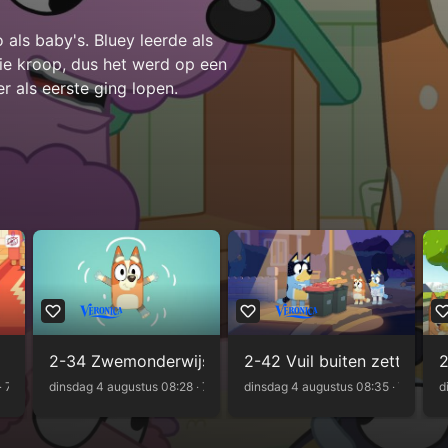
als baby's. Bluey leerde als
die kroop, dus het werd op een
 als eerste ging lopen.
2-34 Zwemonderwijs
2-42 Vuil buiten zetten
2
‧ 7m
Kijk terug
dinsdag 4 augustus 08:28 ‧ 7m
Kijk terug
dinsdag 4 augustus 08:35 ‧ 7m
Kijk 
d