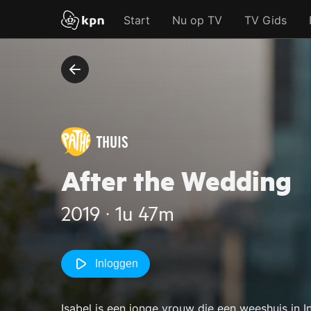
Start
Nu op TV
TV Gids
After the Wedding
2019 ‧ 1u 47m
Inloggen
Isabel is een jonge vrouw die een weeshuis in I