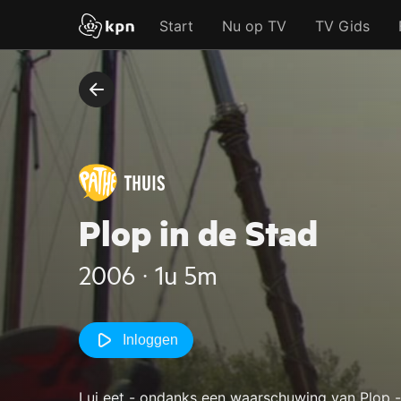
Start
Nu op TV
TV Gids
Plop in de Stad
2006 ‧ 1u 5m
Inloggen
Lui eet - ondanks een waarschuwing van Plop -