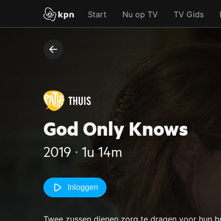
Start
Nu op TV
TV Gids
God Only Knows
2019 ‧ 1u 14m
Inloggen
Twee zussen dienen zorg te dragen voor hun br