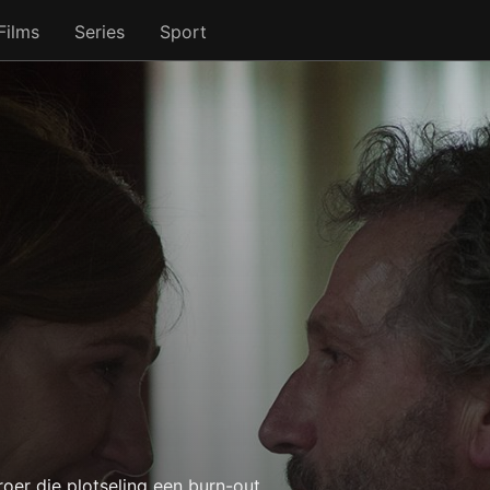
Films
Series
Sport
oer die plotseling een burn-out