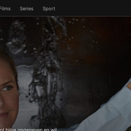
Films
Series
Sport
ol bijna opgegeven en wil