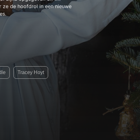
 ze de hoofdrol in een nieuwe
es.
dle
Tracey Hoyt