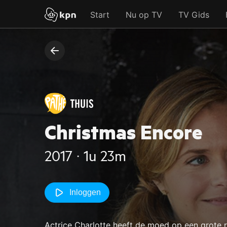
Start
Nu op TV
TV Gids
Christmas Encore
2017 ‧ 1u 23m
Inloggen
Actrice Charlotte heeft de moed op een grote r