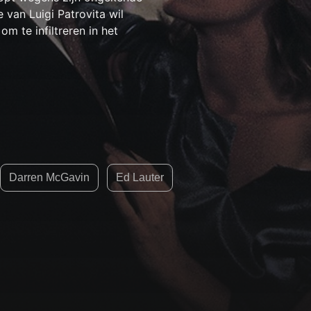
 van Luigi Patrovita wil
 te infiltreren in het
Darren McGavin
Ed Lauter