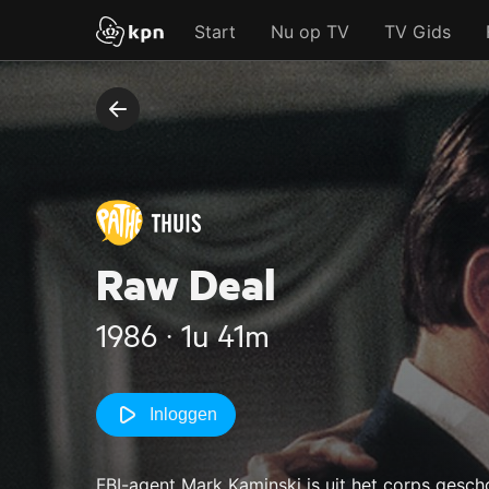
Start
Nu op TV
TV Gids
Raw Deal
1986 ‧ 1u 41m
Inloggen
FBI-agent Mark Kaminski is uit het corps gesc