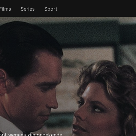
Films
Series
Sport
hopt wegens zijn ongekende