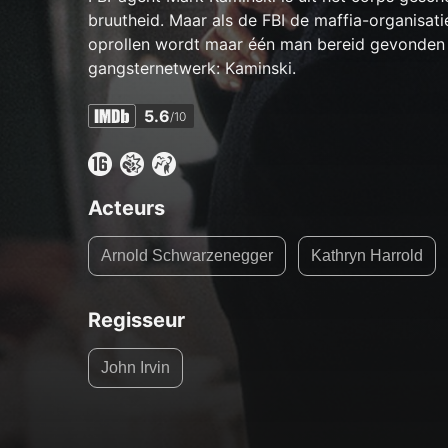
bruutheid. Maar als de FBI de maffia-organisatie
oprollen wordt maar één man bereid gevonden om
gangsternetwerk: Kaminski.
5.6
/10
Acteurs
Arnold Schwarzenegger
Kathryn Harrold
Regisseur
John Irvin