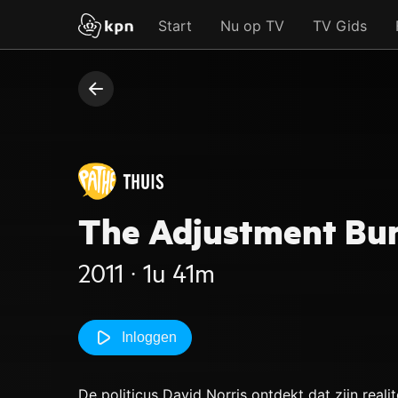
Start
Nu op TV
TV Gids
The Adjustment Bu
2011 ‧ 1u 41m
Inloggen
De politicus David Norris ontdekt dat zijn realit