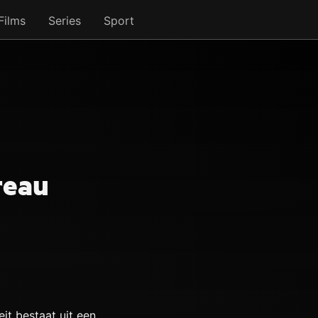
Films
Series
Sport
reau
eit bestaat uit een