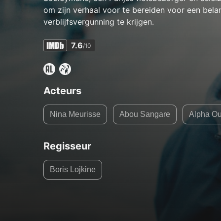
om zijn verhaal voor te bereiden voor een bela
verblijfsvergunning te krijgen.
7.6
/10
Acteurs
Nina Meurisse
Abou Sangare
Alpha O
Regisseur
Boris Lojkine