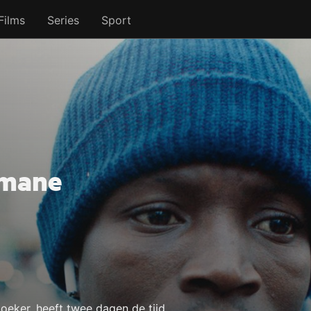
Films
Series
Sport
ymane
zoeker, heeft twee dagen de tijd