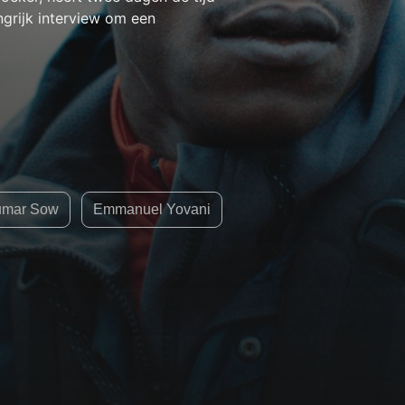
ngrijk interview om een
umar Sow
Emmanuel Yovani