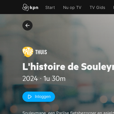
Start
Nu op TV
TV Gids
L'histoire de Soule
2024 ‧ 1u 30m
Inloggen
Souleymane, een Parijse fietsbezorger en asiel