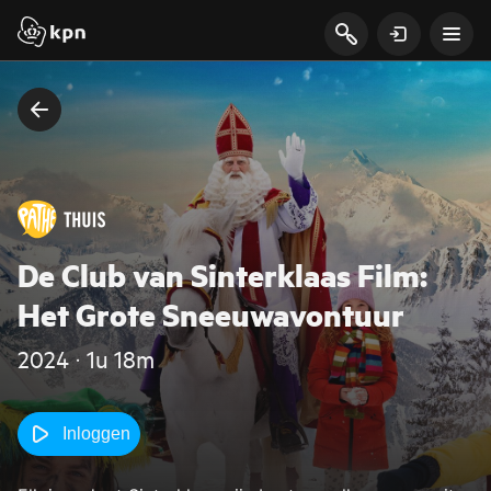
De Club van Sinterklaas Film:
Het Grote Sneeuwavontuur
2024 ‧ 1u 18m
Inloggen