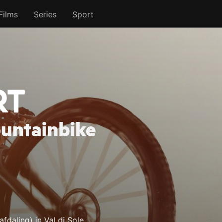
Films
Series
Sport
untainbike
daling) in Val di Sole.