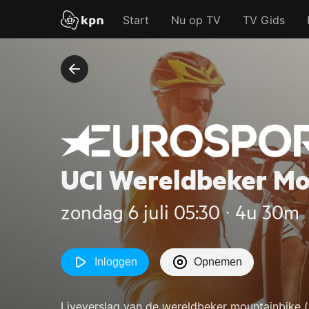
Start
Nu op TV
TV Gids
UCI Wereldbeker Mo
zondag 6 juli 05:30 ‧ 4u 30m
Inloggen
Opnemen
Liveverslag van de wereldbeker mountainbike (af