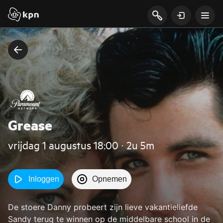
Grease
vrijdag 1 augustus 18:00 ‧ 2u 5m
Inloggen
Opnemen
De stoere Danny probeert zijn lieve vakantieliefde
Sandy terug te winnen op de middelbare school in de