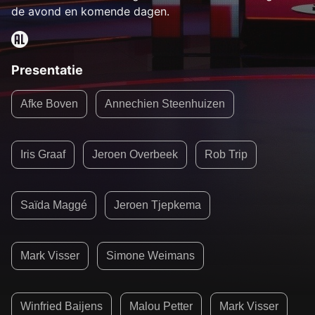
de avond en komende dagen.
Presentatie
Afke Boven
Annechien Steenhuizen
Iris Graaf
Jeroen Overbeek
Rob Trip
Saïda Maggé
Jeroen Tjepkema
Mark Visser
Simone Weimans
Winfried Baijens
Malou Petter
Mark Visser