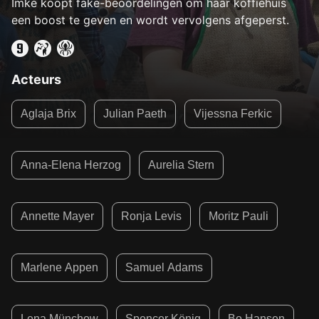
Imke koopt fake-beoordelingen om haar koffiehuis
een boost te geven en wordt vervolgens afgeperst.
Acteurs
Aglaja Brix
Julian Paeth
Vijessna Ferkic
Anna-Elena Herzog
Aurelia Stern
Annette Mayer
Ronja Levis
Moritz Pauli
Marlene Appen
Samuel Adams
Lena Münchow
Spencer König
Bo Hansen