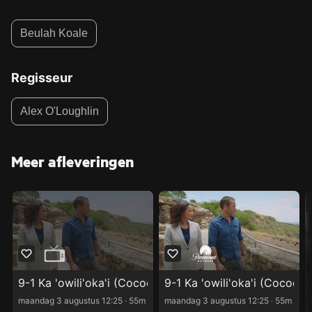
Beulah Koale
Regisseur
Alex O'Loughlin
Meer afleveringen
9-1 Ka 'owili'oka'i (Cocoon)
9-1 Ka 'owili'oka'i (Cocoon)
maandag 3 augustus 12:25 ‧ 55m
maandag 3 augustus 12:25 ‧ 55m
Kijk