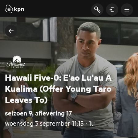
Hawaii Five-0: E'ao Lu'au A
Kualima (Offer Young Taro
Leaves To)
seizoen 9, aflevering 17
woensdag 3 september 11:15 ‧ 1u