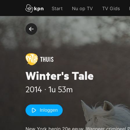
Start
Nu op TV
TV Gids
Winter's Tale
2014 ‧ 1u 53m
Inloggen
New York begin 20e eeuw. Wanneer crimineel Pe