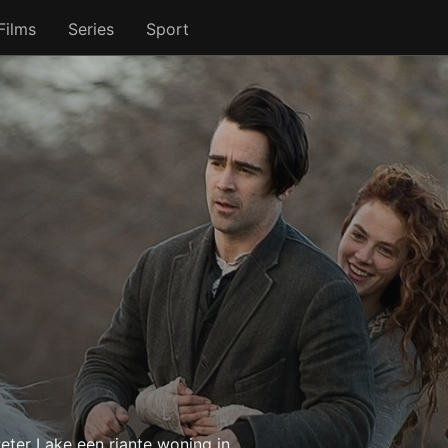
Films
Series
Sport
ter Lake een riante woning in