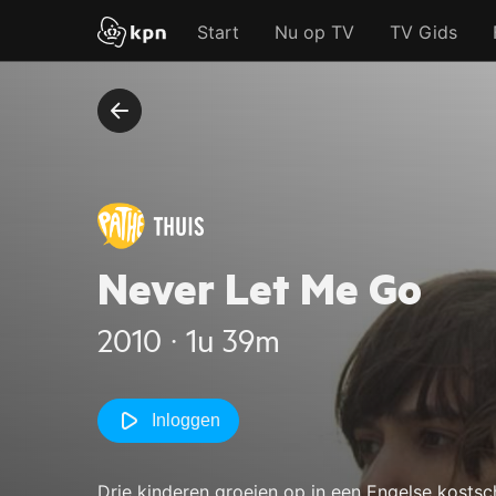
Start
Nu op TV
TV Gids
Never Let Me Go
2010 ‧ 1u 39m
Inloggen
Drie kinderen groeien op in een Engelse kostsc