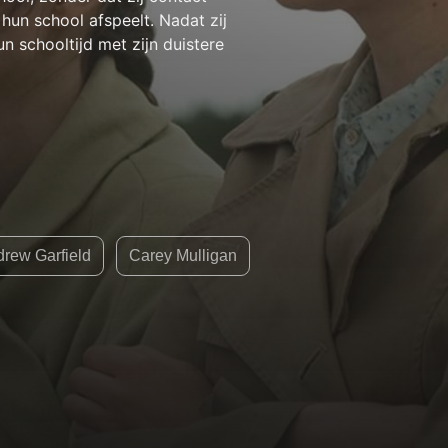
hun school afspeelt. Nadat zij
n schooltijd met zijn duistere
rew Garfield
Carey Mulligan