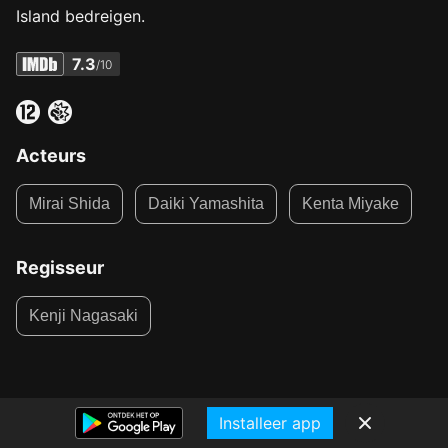
Island bedreigen.
7.3
/10
Acteurs
Mirai Shida
Daiki Yamashita
Kenta Miyake
Regisseur
Kenji Nagasaki
Installeer app