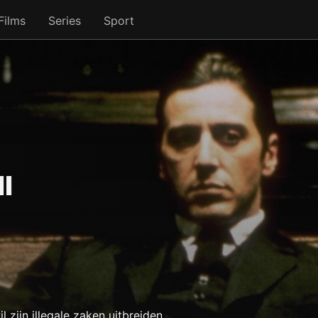
Films
Series
Sport
I
zijn illegale zaken uitbreiden