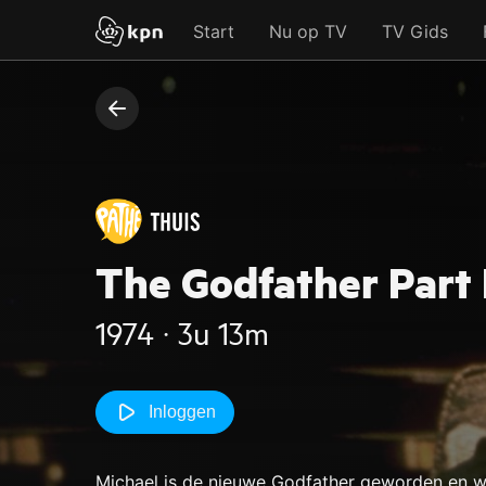
Start
Nu op TV
TV Gids
The Godfather Part I
1974 ‧ 3u 13m
Inloggen
Michael is de nieuwe Godfather geworden en wil 