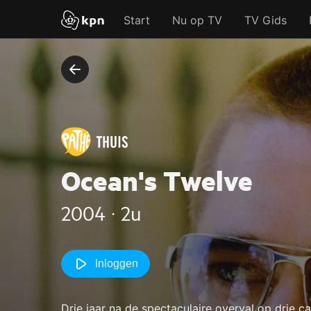
Start
Nu op TV
TV Gids
Ocean's Twelve
2004 ‧ 2u
Inloggen
Drie jaar na de spectaculaire overval op drie c