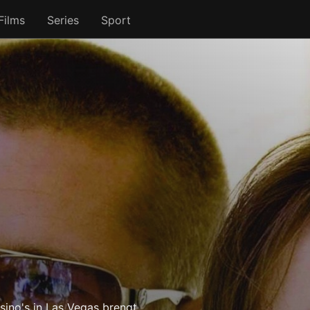
Films
Series
Sport
asino's in Las Vegas brengt