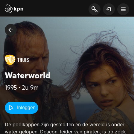
Waterworld
1995 ‧ 2u 9m
Inloggen
De poolkappen zijn gesmolten en de wereld is onder
water gelopen. Deacon, leider van piraten, is op zoek