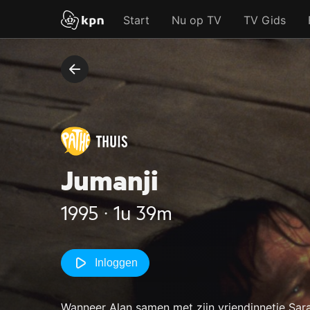
Start
Nu op TV
TV Gids
Jumanji
1995 ‧ 1u 39m
Inloggen
Wanneer Alan samen met zijn vriendinnetje Sar