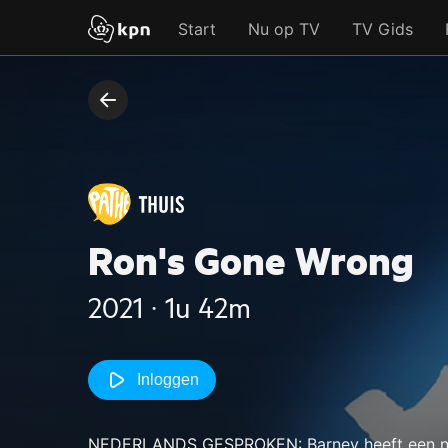
Start
Nu op TV
TV Gids
Ron's Gone Wrong
2021 ‧ 1u 42m
Inloggen
NEDERLANDS GESPROKEN: Barney heeft een nie