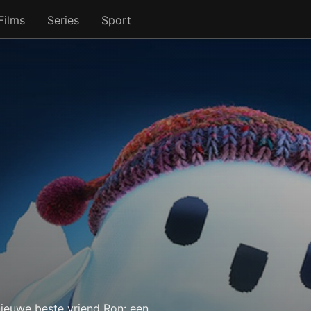
Films
Series
Sport
uwe beste vriend Ron: een