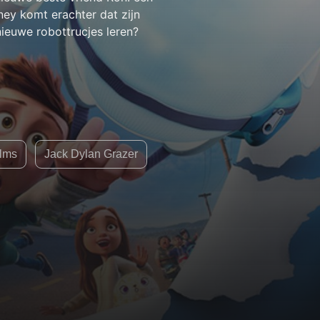
ey komt erachter dat zijn
nieuwe robottrucjes leren?
lms
Jack Dylan Grazer