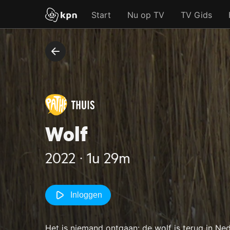
Start
Nu op TV
TV Gids
Wolf
2022 ‧ 1u 29m
Inloggen
Het is niemand ontgaan: de wolf is terug in Ned