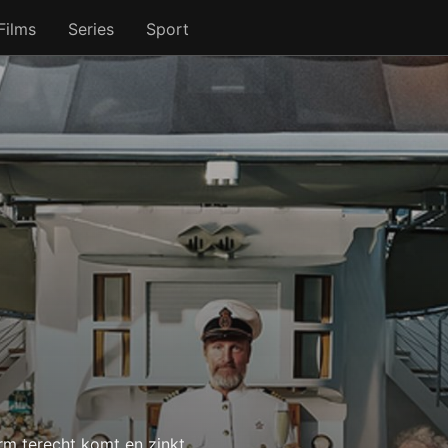
Films
Series
Sport
rm terecht komt en zinkt,