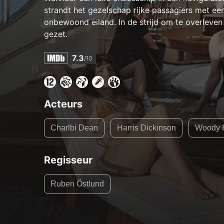
strandt het gezelschap rijke passagiers met e
onbewoond eiland. In de strijd om te overleven
gezet.
7.3
/10
Acteurs
Charlbi Dean
Harris Dickinson
Woody H
Regisseur
Ruben Östlund