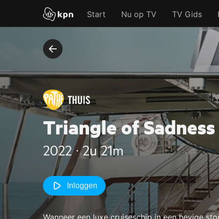
Start
Nu op TV
TV Gids
Triangle of Sadness
2022 ‧ 2u 21m
Inloggen
Wanneer een luxe cruiseschip in een hevige sto