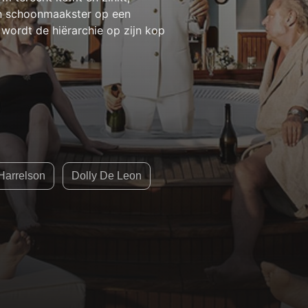
en schoonmaakster op een
 wordt de hiërarchie op zijn kop
arrelson
Dolly De Leon