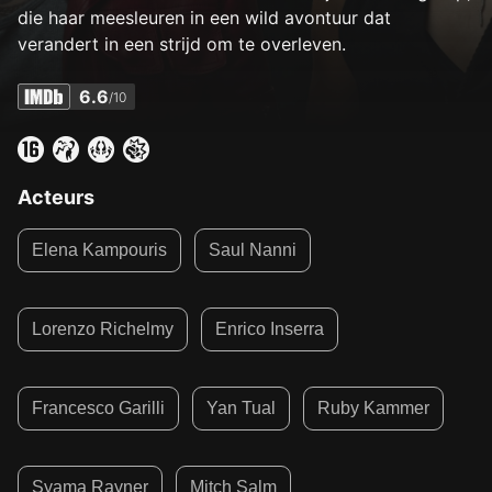
die haar meesleuren in een wild avontuur dat
verandert in een strijd om te overleven.
6.6
/10
Acteurs
Elena Kampouris
Saul Nanni
Lorenzo Richelmy
Enrico Inserra
Francesco Garilli
Yan Tual
Ruby Kammer
Syama Rayner
Mitch Salm