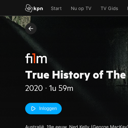
Start
Nu op TV
TV Gids
True History of The
2020 ‧ 1u 59m
Inloggen
Australië, 19e eeuw. Ned Kelly (George MacKay) 