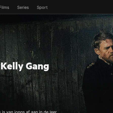
Films
Series
Sport
 Kelly Gang
is van jongs af aan in de leer