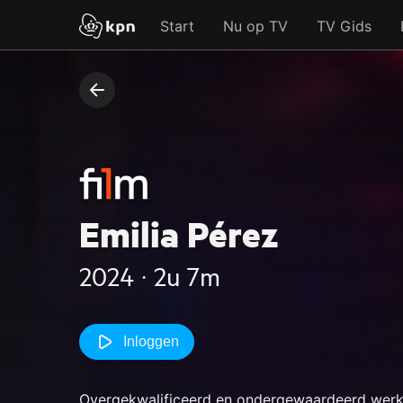
Start
Nu op TV
TV Gids
Emilia Pérez
2024 ‧ 2u 7m
Inloggen
Overgekwalificeerd en ondergewaardeerd werkt 