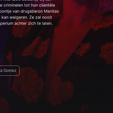
criminelen tot hun clientèle
foontje van drugsbaron Manitas
 kan weigeren. Ze zal nooit
perium achter zich te laten.
na Gomez