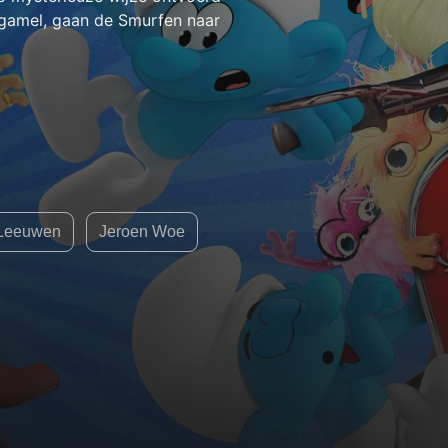
gamel, gaan de Smurfen naar
 Leeuwen
Jeroen Woe