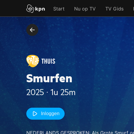
Start
Nu op TV
TV Gids
Smurfen
2025 ‧ 1u 25m
Inloggen
NEDERLANDS GESPROKEN: Als Grote Smurf op 