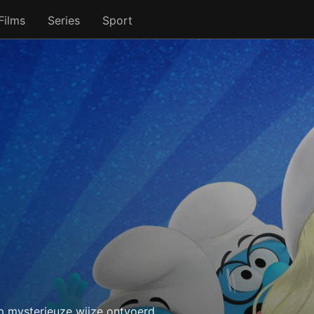
Films
Series
Sport
mysterieuze wijze ontvoerd