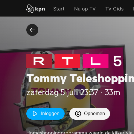
Start
Nu op TV
TV Gids
Tommy Teleshoppi
zaterdag 5 juli 23:37 ‧ 33m
Inloggen
Opnemen
Homeshoppingprogramma waarin de kijker via de