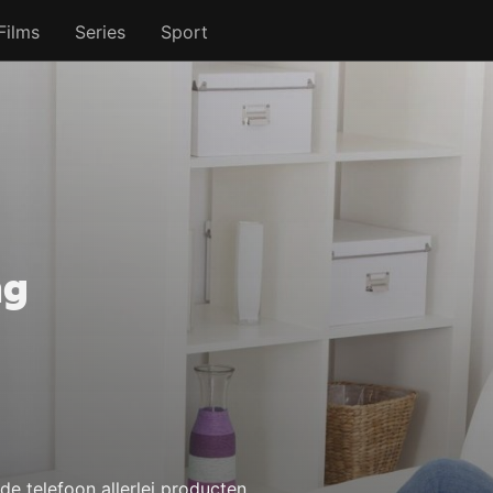
Films
Series
Sport
ng
 telefoon allerlei producten