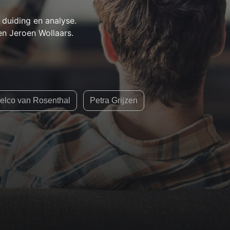
duiding en analyse.
en Jeroen Wollaars.
elco van Rosenthal
Petra Grijzen