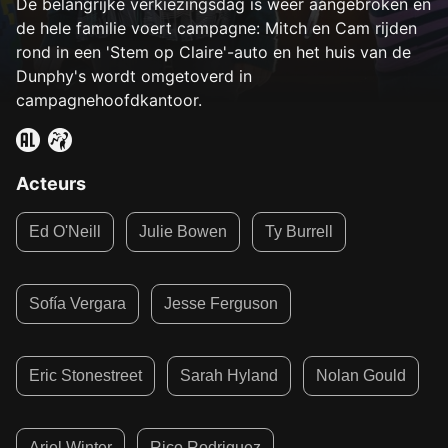
De belangrijke verkiezingsdag is weer aangebroken en
de hele familie voert campagne: Mitch en Cam rijden
rond in een 'Stem op Claire'-auto en het huis van de
Dunphy's wordt omgetoverd in
campagnehoofdkantoor.
Acteurs
Ed O'Neill
Julie Bowen
Ty Burrell
Sofía Vergara
Jesse Ferguson
Eric Stonestreet
Sarah Hyland
Nolan Gould
Ariel Winter
Rico Rodriguez