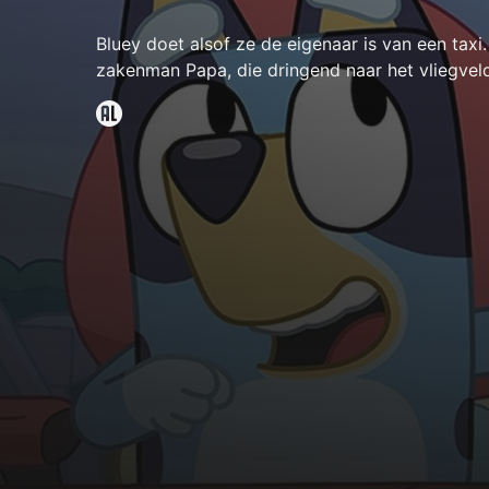
Bluey doet alsof ze de eigenaar is van een taxi.
zakenman Papa, die dringend naar het vliegvel