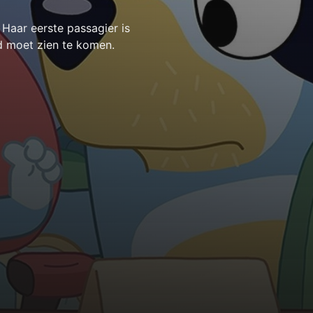
 Haar eerste passagier is
d moet zien te komen.