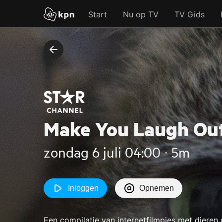
Start
Nu op TV
TV Gids
Make You Laugh Ou
zondag 6 juli 04:00 ‧ 5m
Inloggen
Opnemen
Een compilatie van internetfilmpjes met dieren 