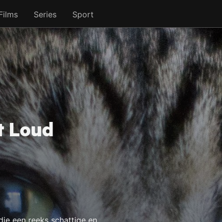
Films
Series
Sport
t Loud
die een reeks schattige en