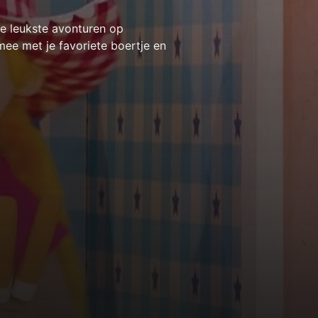
de leukste avonturen op
ee met je favoriete boertje en