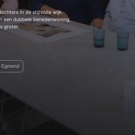
hters in de stijlvolle wijk
in een dubbele benedenwoning,
 groter.
ta Egmond