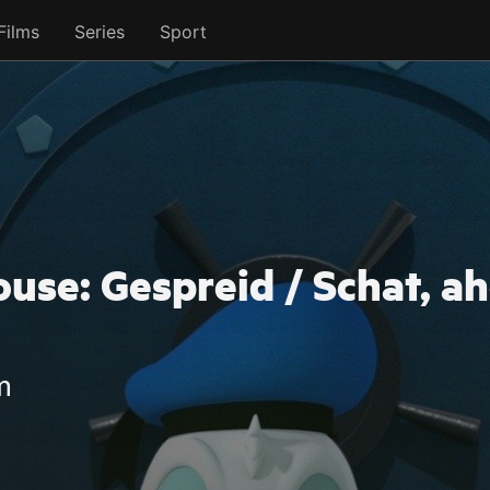
Films
Series
Sport
se: Gespreid / Schat, a
m