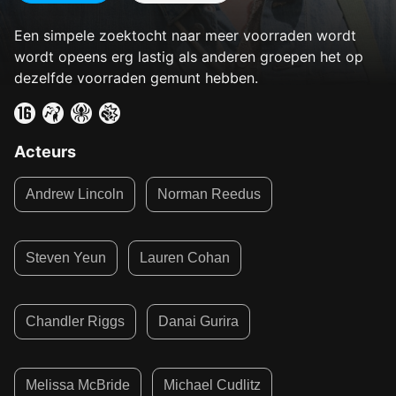
Een simpele zoektocht naar meer voorraden wordt
wordt opeens erg lastig als anderen groepen het op
dezelfde voorraden gemunt hebben.
Acteurs
Andrew Lincoln
Norman Reedus
Steven Yeun
Lauren Cohan
Chandler Riggs
Danai Gurira
Melissa McBride
Michael Cudlitz